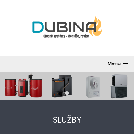
Menu
•
SLUŽBY