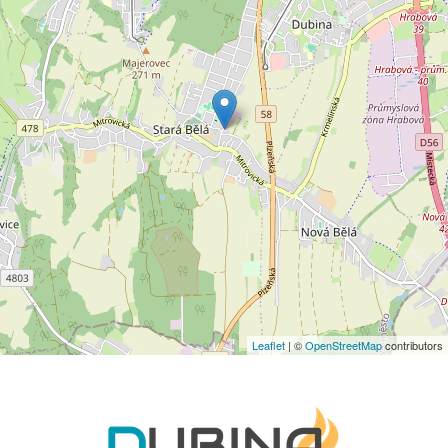
Leaflet
| ©
OpenStreetMap
contributors